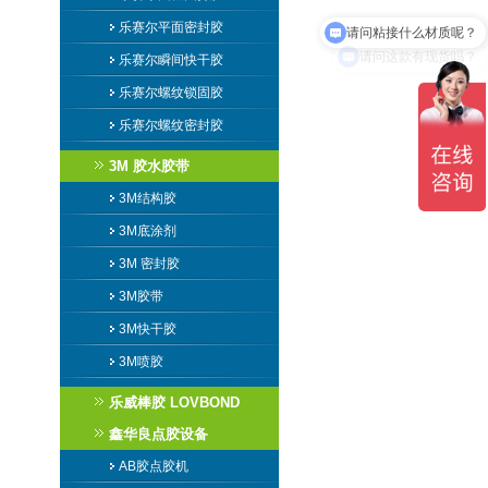
乐赛尔平面密封胶
请问这款有现货吗？
乐赛尔瞬间快干胶
乐赛尔螺纹锁固胶
乐赛尔螺纹密封胶
3M 胶水胶带
3M结构胶
3M底涂剂
3M 密封胶
3M胶带
3M快干胶
3M喷胶
乐威棒胶 LOVBOND
鑫华良点胶设备
AB胶点胶机