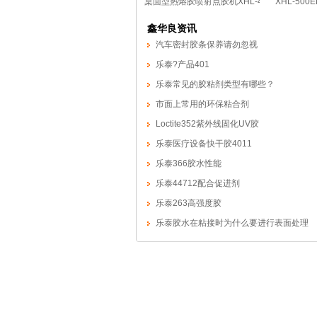
桌面型热熔胶喷射点胶机XHL-400SP
XHL-5
鑫华良资讯
汽车密封胶条保养请勿忽视
乐泰?产品401
乐泰常见的胶粘剂类型有哪些？
市面上常用的环保粘合剂
Loctite352紫外线固化UV胶
乐泰医疗设备快干胶4011
乐泰366胶水性能
乐泰44712配合促进剂
乐泰263高强度胶
乐泰胶水在粘接时为什么要进行表面处理