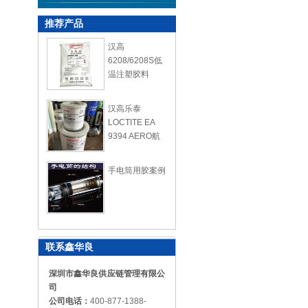
推荐产品
汉高
6208/6208S低
温注塑胶料
汉高乐泰
LOCTITE EA
9394 AERO航
空复合胶
手电筒用胶案例
联系鑫华良
深圳市鑫华良供应链管理有限公
司
公司电话：
400-877-1388-