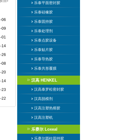
热熔胶自动点胶机
乐泰平面密封胶
乐泰硅橡胶
-06
乐泰固持胶
-09
乐泰处理剂
-01
乐泰点胶设备
-14
乐泰贴片胶
1-26
乐泰导热胶
-08
乐泰共形覆膜
-20
汉高 HENKEL
-14
汉高泰罗松密封胶
-23
-22
汉高脱模剂
汉高注塑热熔胶
汉高注塑机
乐赛尔 Loxeal
请问粘接什么材质呢？
乐赛尔圆柱固持胶