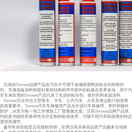
汉高的Teroson品牌产品在汽车中可用于玻璃和塑料的粘合剂和密封
剂、车身底板涂料和密封膏和结构和声学部件的粘接
在世界各地，用于汽
车车身应用的Teroson产品代表了先进的粘合剂、密封剂和表面涂料。
Teroson完全符合大型客车、卡车、公共汽车、火车及海运船只制造商
的质量要求。Teroson汽车车身修理产品允许进行车身修理、养护和额外
防护，从而为每一项工作增加工厂质量抛光度。汉高Teroson品牌产品系
列的多功能性和多样性允许定制和标准使用，可随不同汽车制造商的特定
需求而调节。
鑫华良供应链是汉高授权经销，应用汉高乐泰高品质产品服务当地客