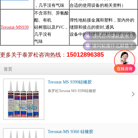
，几乎没有气味
合
适的使用设备的相关资料）
不含溶剂、异氰酸
酯、有机
弹性地粘接金属和塑料，室内外的
Terostat-MS939
硅
树脂以及PVC，
缝隙和接点的密封,通风
请问咨询哪款胶水？
几乎没有
设
备中的接缝等,起粘接和密封作用
气味
请问粘接什么材质？
15012896385
更多关于泰罗松咨询热线
：
首页
Terostat MS 9399硅橡胶
泰罗松Terostat MS 9399硅橡胶
Terostat-MS 9360 硅橡胶