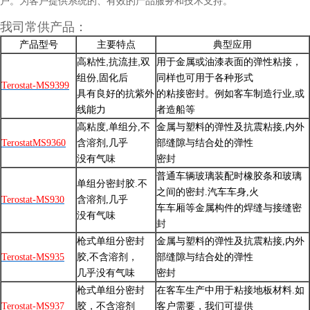
户。为客户提供系统的、有效的产品服务和技术支持。
我司常供产品：
产品型号
主要特点
典型应用
高粘性,抗流挂,双
用于金属或油漆表面的弹性粘接，
组份,固化后
同样也可用于各种形式
Terostat-MS9399
具有良好的抗紫外
的粘接密封。例如客车制造行业,或
线能力
者造船等
高粘度,单组分,不
金属与塑料的弹性及抗震粘接,内外
TerostatMS9360
含溶剂,几
乎
部缝隙与结合处的
弹性
没有气味
密封
普通车辆玻璃装配时橡胶条和玻璃
单组分密封胶.不
之间的密封.汽车车身,火
Terostat-MS930
含溶剂,几乎
车车厢等金属构件的焊缝与接缝密
没有气味
封
枪式单组分密封
金属与塑料的弹性及抗震粘接,内外
Terostat-MS935
胶,不含溶剂，
部缝隙与结合处的弹性
几乎没有气味
密封
枪式单组分密封
在客车生产中用于粘接地板材料.如
胶，不含溶剂
Terostat-MS937
客户需要，我们可提供