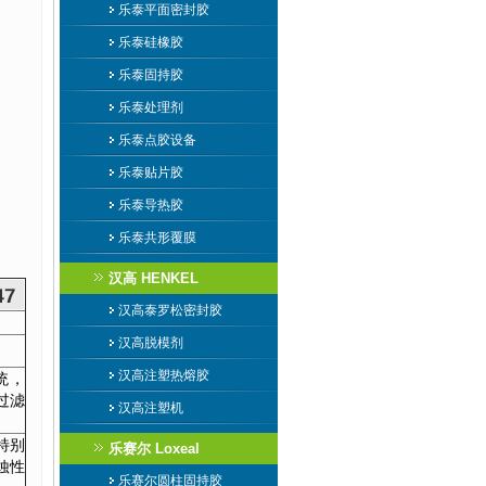
乐泰平面密封胶
乐泰硅橡胶
乐泰固持胶
乐泰处理剂
乐泰点胶设备
乐泰贴片胶
乐泰导热胶
乐泰共形覆膜
汉高 HENKEL
汉高泰罗松密封胶
汉高脱模剂
汉高注塑热熔胶
统，
过滤
汉高注塑机
特别
乐赛尔 Loxeal
蚀性
乐赛尔圆柱固持胶