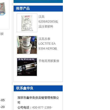
推荐产品
汉高
6208/6208S低
温注塑胶料
封胶
汉高乐泰
LOCTITE EA
9394 AERO航
空复合胶
手电筒用胶案例
联系鑫华良
深圳市鑫华良供应链管理有限公
-05
司
-20
公司电话：
400-877-1388-