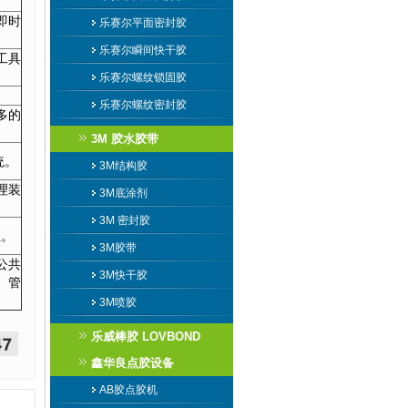
即时
乐赛尔平面密封胶
乐赛尔瞬间快干胶
工具
乐赛尔螺纹锁固胶
乐赛尔螺纹密封胶
多的
3M 胶水胶带
统。
3M结构胶
理装
3M底涂剂
3M 密封胶
业。
3M胶带
公共
3M快干胶
、管
3M喷胶
乐威棒胶 LOVBOND
鑫华良点胶设备
AB胶点胶机