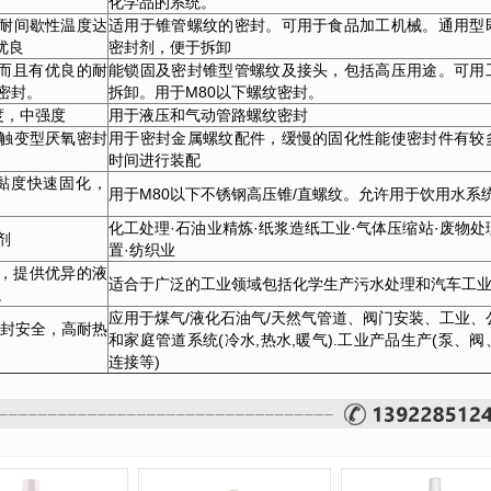
化学品的系统。
耐间歇性温度达
适用于锥管螺纹的密封。可用于食品加工机械。通用型
优良
密封剂，便于拆卸
，而且有优良的耐
能锁固及密封锥型管螺纹及接头，包括高压用途。可用
密封。
拆卸。用于M80以下螺纹密封。
度，中强度
用于液压和气动管路螺纹密封
触变型厌氧密封
用于密封金属螺纹配件，缓慢的固化性能使密封件有较
时间进行装配
黏度快速固化，
用于M80以下不锈钢高压锥/直螺纹。允许用于饮用水系
化工处理·石油业精炼·纸浆造纸工业·气体压缩站·废物处
剂
置·纺织业
密封，提供优异的液
适合于广泛的工业领域包括化学生产污水处理和汽车工
。
应用于煤气/液化石油气/天然气管道、阀门安装、工业、
密封安全，高耐热
和家庭管道系统(冷水,热水,暖气).工业产品生产(泵、阀
连接等)