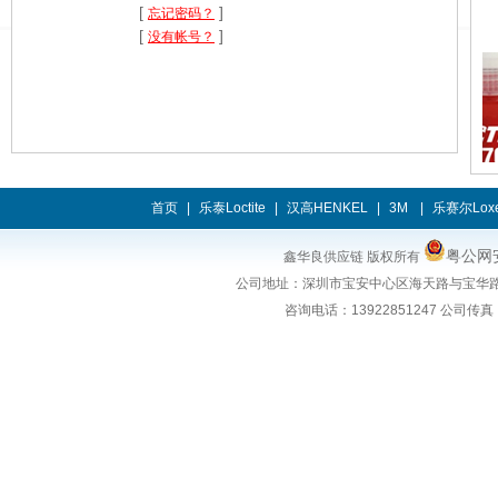
[
]
忘记密码？
[
]
没有帐号？
首页
|
乐泰Loctite
|
汉高HENKEL
|
3M
|
乐赛尔Loxe
粤公网安
鑫华良供应链 版权所有
公司地址：
深圳市宝安中心区海天路与宝华路
咨询电话：
13922851247
公司传真