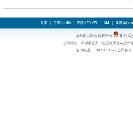
首页
|
乐泰Loctite
|
汉高HENKEL
|
3M
|
乐赛尔Loxe
粤公网安
鑫华良供应链 版权所有
公司地址：
深圳市宝安中心区海天路与宝华路
咨询电话：
13922851247
公司传真