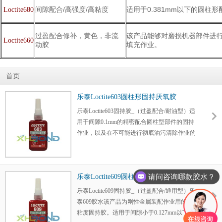
间隙配合/高强度/高粘度
适用于0.381mm以下的圆柱
Loctite680
过盈配合修补，黄色，非流
该产品能够对磨损机器部件进行
Loctite660
动胶
填充作业。
首页
乐泰Loctite603圆柱形固持厌氧胶
乐泰Loctite603固持胶_（过盈配合/耐油型）适
用于间隙0.1mm的精密配合圆柱型部件的固持
作业，以及在不可能进行彻底油污清除作业的
圆柱型配合部件的固持。能够在10分钟内初
固，能够防止金属装配作业中出现微振磨损以
及腐蚀现像。
请问咨询哪款胶水？
乐泰Loctite609圆柱形固持厌氧胶
乐泰Loctite609固持胶_（过盈配合/通用型）乐
泰609胶水该产品为刚性金属装配作业用的低
粘度固持胶。适用于间隙小于0.127mm以下的