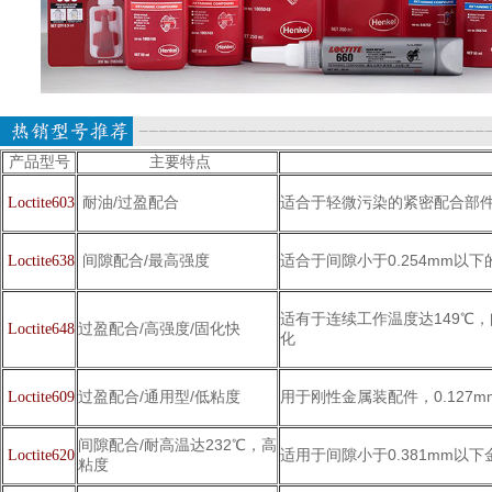
产品型号
主要特点
耐油/过盈配合
适合于轻微污染的紧密配合部
Loctite603
间隙配合/最高强度
适合于间隙小于0.254mm以
Loctite638
适有于连续工作温度达149℃，
过盈配合/高强度/固化快
Loctite648
化
过盈配合/通用型/低粘度
用于刚性金属装配件，0.127
Loctite609
间隙配合/耐高温达232℃，高
适用于间隙小于0.381mm以
Loctite620
粘度