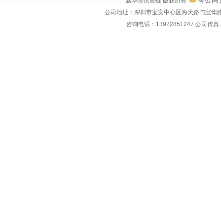
粤公网安
鑫华良供应链 版权所有
公司地址：
深圳市宝安中心区海天路与宝华路
咨询电话：
13922851247
公司传真